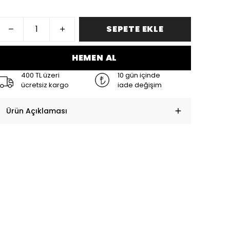
SEPETE EKLE
HEMEN AL
400 TL üzeri
10 gün içinde
ücretsiz kargo
iade değişim
Ürün Açıklaması