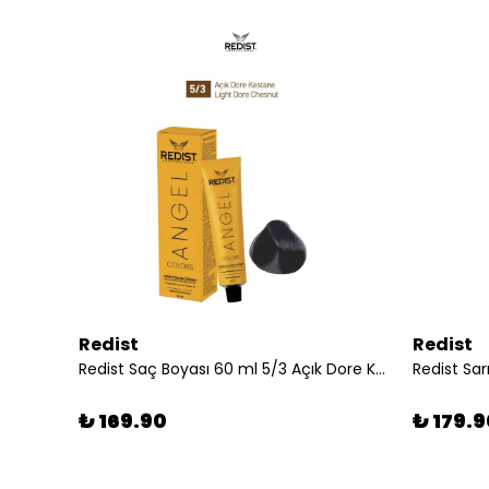
Redist
Redist
Redist Keratinli Saç Bakım Şampuanı 1000 ml | Yıpranmış Saçlar İçin Onarıcı ve Güçlendirici Etki
Redist Saç Boyası 60 ml 5/3 Açık Dore Kestane
₺ 169.90
₺ 179.9