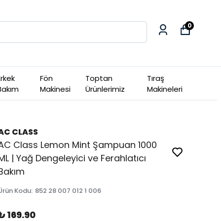
0
Erkek
Fön
Toptan
Tıraş
Bakım
Makinesi
Ürünlerimiz
Makineleri
AC CLASS
AC Class Lemon Mint Şampuan 1000
ML | Yağ Dengeleyici ve Ferahlatıcı
Bakım
Ürün Kodu
:
852 28 007 012 1 006
₺ 169.90