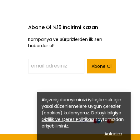
Abone Ol %15 İndirimi Kazan
Kampanya ve Sürprizlerden ilk sen
haberdar ol!
Abone Ol
Alışveriş deneyiminizi iyileştirmek için
yasal düzenlemelere uygun çerezler
(cookies) kullanıyoruz. Detaylı bilgiye
Gizlilik ve Çerez Politikası
sayfamızdan
erişebilirsiniz.
Anladım