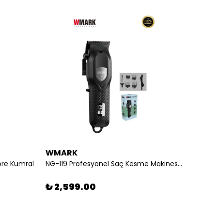
WMARK
Redis
ore Kumral
NG-119 Profesyonel Saç Kesme Makinesi Siyah – Güçlü Motor, Uzun Batarya Ömrü, Hassas Kesim
₺ 2,599.00
₺ 29