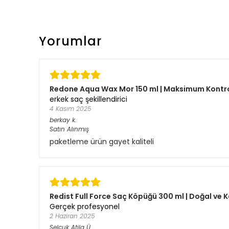
Yorumlar
Redone Aqua Wax Mor 150 ml | Maksimum Kontrol
erkek saç şekillendirici
4 Kasım 2025
berkay
k.
Satın Alınmış
paketleme ürün gayet kaliteli
Redist Full Force Saç Köpüğü 300 ml | Doğal ve K
Gerçek profesyonel
2 Haziran 2025
Selçuk Atila
Ü.