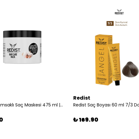
Redist
Redist Sarımsaklı Saç Maskesi 475 ml |Dökülme Karşıtı ve Güçlendirici Bakım
Redist Saç Boyası 60 ml 7/3 D
0
₺ 169.90