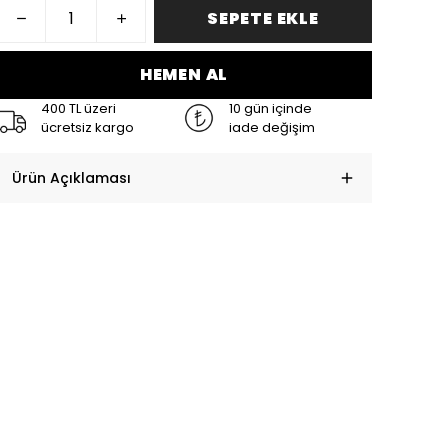
SEPETE EKLE
HEMEN AL
400 TL üzeri
10 gün içinde
ücretsiz kargo
iade değişim
Ürün Açıklaması