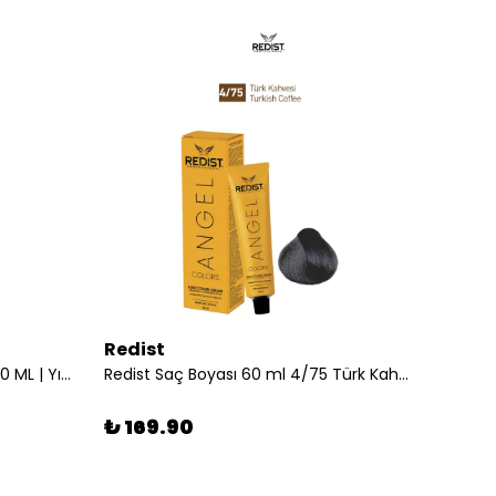
Redist
Redis
AC Class Keratin Şampuan 1000 ML | Yıpranmış Saçlar için Yoğun Bakım
Redist Saç Boyası 60 ml 4/75 Türk Kahvesi
₺ 169.90
₺ 17