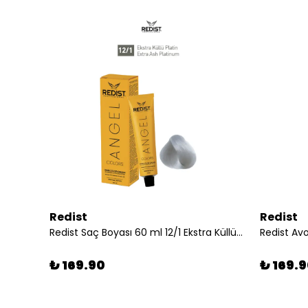
Redist
Redist
Redist Biotin Saç Spreyi 250 ml | Maksimum Hacim ve Uzun Süre Kalıcı Şekiller
Redist Saç Boyası 60 ml 12/1 Ekstra Küllü Platin
₺ 169.90
₺ 169.