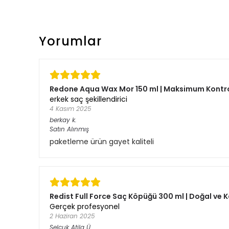
Yorumlar
Redone Aqua Wax Mor 150 ml | Maksimum Kontrol
erkek saç şekillendirici
4 Kasım 2025
berkay
k.
Satın Alınmış
paketleme ürün gayet kaliteli
Redist Full Force Saç Köpüğü 300 ml | Doğal ve K
Gerçek profesyonel
2 Haziran 2025
Selçuk Atila
Ü.