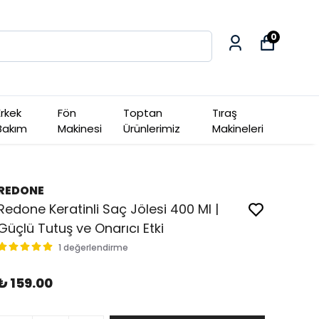
0
Erkek
Fön
Toptan
Tıraş
Bakım
Makinesi
Ürünlerimiz
Makineleri
REDONE
Redone Keratinli Saç Jölesi 400 Ml |
Güçlü Tutuş ve Onarıcı Etki
1 değerlendirme
₺ 159.00