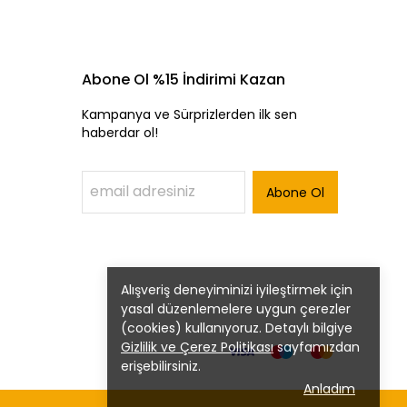
Abone Ol %15 İndirimi Kazan
Kampanya ve Sürprizlerden ilk sen
haberdar ol!
Abone Ol
Alışveriş deneyiminizi iyileştirmek için
yasal düzenlemelere uygun çerezler
(cookies) kullanıyoruz. Detaylı bilgiye
Gizlilik ve Çerez Politikası
sayfamızdan
erişebilirsiniz.
Anladım