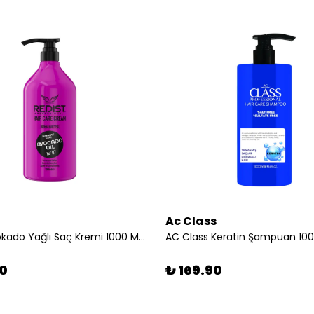
Ac Class
Redist Avokado Yağlı Saç Kremi 1000 ML | Kuru ve Yıpranmış Saçlar için Bakım
90
₺ 169.90