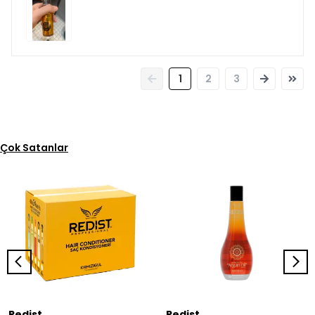
1
2
3
Çok Satanlar
Redist
Redist