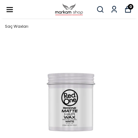
0
Saç Waxları