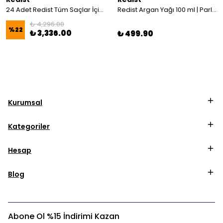
24 Adet Redist Tüm Saçlar İçin Fön Suyu 400 ML
Redist Argan Yağı 100 ml | Parlaklık ve Derinlemesine Besleyici Etki
₺ 4,296.00
%
22
₺ 3,336.00
₺ 499.90
Kurumsal
Kategoriler
Hesap
Blog
Abone Ol %15 İndirimi Kazan