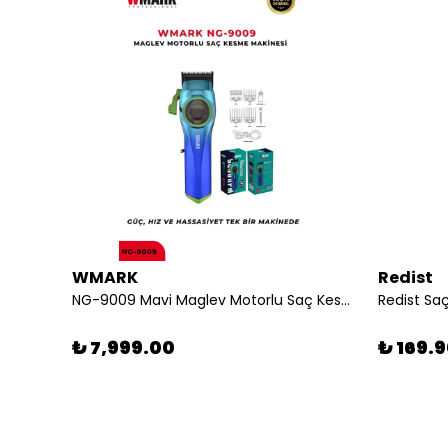
WMARK
Redist
Redist Saç Boyası 60 ml 6/22 Patlıcan Moru
NG-9009 Mavi Maglev Motorlu Saç Kesme Makinesi Güç, Hız ve Hassasiyet Tek Bir Makinede
₺ 7,999.00
₺ 169.