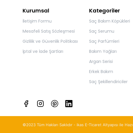
Kurumsal
Kategoriler
İletişim Formu
Saç Bakım Köpükleri
Mesafeli Satış Sözleşmesi
Saç Serumu
Gizlilik ve Güvenlik Politikası
Saç Parfümleri
İptal ve İade Şartları
Bakım Yağları
Argan Serisi
Erkek Bakım
Saç Şekillendiriciler
©2023 Tüm Hakları Saklıdır - ikas E-Ticaret
Altyapısı ile Hazı