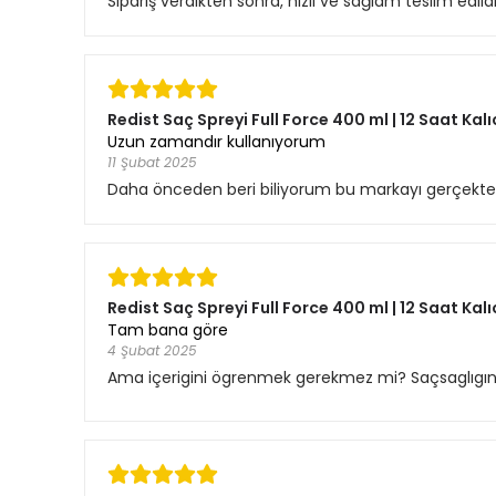
Sipariş verdikten sonra, hızlı ve sağlam teslim edil
Redist Saç Spreyi Full Force 400 ml | 12 Saat Kalı
Uzun zamandır kullanıyorum
11 Şubat 2025
Daha önceden beri biliyorum bu markayı gerçekten
Redist Saç Spreyi Full Force 400 ml | 12 Saat Kalı
Tam bana göre
4 Şubat 2025
Ama içerigini ögrenmek gerekmez mi? Saçsaglıgına 