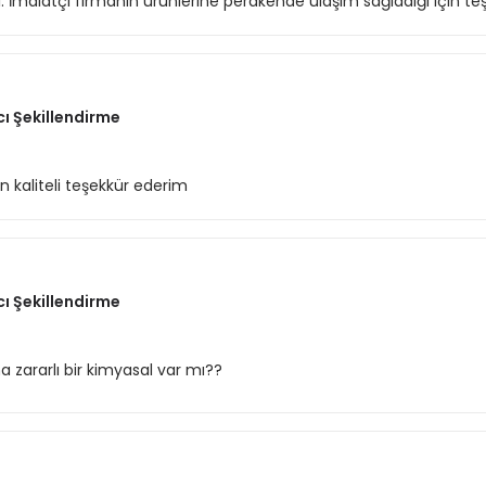
di. İmalatçı firmanın ürünlerine perakende ulaşım sağladığı için teş
cı Şekillendirme
 kaliteli teşekkür ederim
cı Şekillendirme
zararlı bir kimyasal var mı??