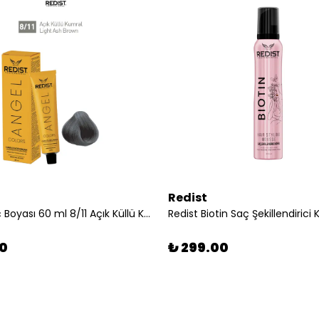
Redist
Redist Saç Boyası 60 ml 8/11 Açık Küllü Kumral
90
₺ 299.00