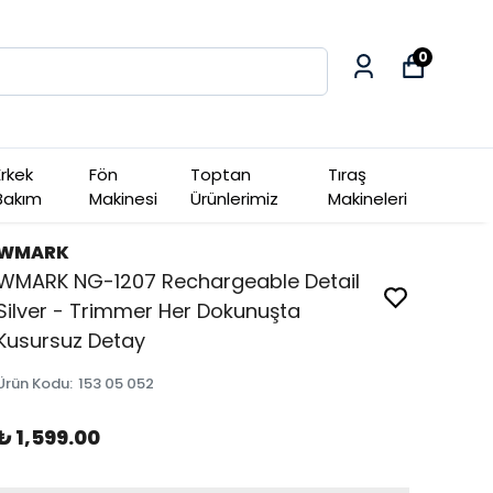
0
Erkek
Fön
Toptan
Tıraş
Bakım
Makinesi
Ürünlerimiz
Makineleri
WMARK
WMARK NG-1207 Rechargeable Detail
Silver - Trimmer Her Dokunuşta
Kusursuz Detay
Ürün Kodu
:
153 05 052
₺ 1,599.00