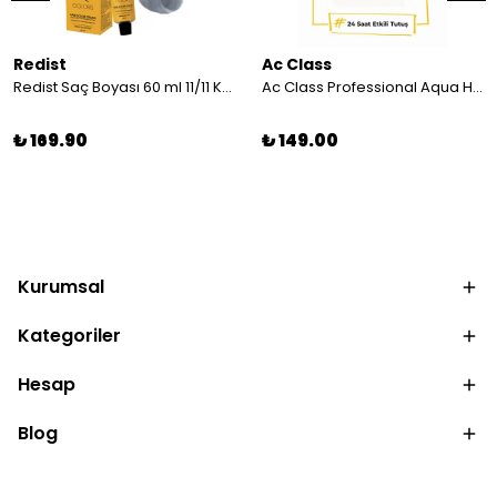
Redist
Ac Class
Redist Saç Boyası 60 ml 11/11 Küllü Platin
Ac Class Professional Aqua Hair Wax Sarı Power 150 ml - Güçlü Tutuş & Parlak Görünüm
₺ 169.90
₺ 149.00
Kurumsal
Kategoriler
Hesap
Blog