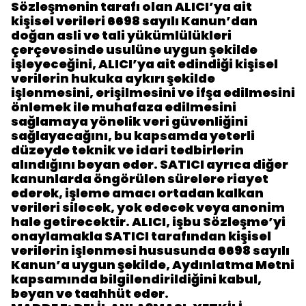
Sözleşmenin tarafı olan ALICI’ya ait
kişisel verileri 6698 sayılı Kanun’dan
doğan asli ve tali yükümlülükleri
çerçevesinde usulüne uygun şekilde
işleyeceğini, ALICI’ya ait edindiği kişisel
verilerin hukuka aykırı şekilde
işlenmesini, erişilmesini ve ifşa edilmesini
önlemek ile muhafaza edilmesini
sağlamaya yönelik veri güvenliğini
sağlayacağını, bu kapsamda yeterli
düzeyde teknik ve idari tedbirlerin
alındığını beyan eder. SATICI ayrıca diğer
kanunlarda öngörülen sürelere riayet
ederek, işleme amacı ortadan kalkan
verileri silecek, yok edecek veya anonim
hale getirecektir. ALICI, işbu Sözleşme’yi
onaylamakla SATICI tarafından kişisel
verilerin işlenmesi hususunda 6698 sayılı
Kanun’a uygun şekilde, Aydınlatma Metni
kapsamında bilgilendirildiğini kabul,
beyan ve taahhüt eder.