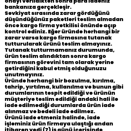
onayı verildikten sonra para iadeniz
bankanıza gerçekleşir.
Sevkiyat sırasında zarar gördüğünü
düşündüğünüz paketleri teslim almadan
önce kargo firma yetkilisi önünde açıp
kontrol ediniz. Eğer üründe herhangi bir
zarar varsa kargo firmasına tutanak
tutturularak ürünü teslim almayınız.
Tutanak tutturmamanız durumunda,
ürün teslim alındıktan sonra kargo
firmasının görevini tam olarak yerine
getirdiğini kabul etmiş olduğunuzu
unutmayınız.
Üründe herhangi bir bozulma, kırılma,
tahrip, yırtılma, kullanılma ve bunun gibi
durumlarının tespit edildiği ve ürünün
müşteriye teslim edildiği andaki hali ile
iade edilmediği durumlarda ürün iade
alınmaz ve bedeli iade edilmez.
Ürünü iade etmeniz halinde, iade
işleminiz ürün firmaya ulaştığı andan
itibaren yedi (7) iş günü içerisinde