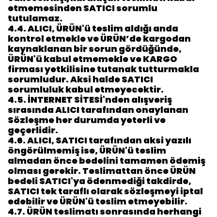
etmemesinden SATICI sorumlu
tutulamaz.
4.4.
ALICI, ÜRÜN'ü teslim aldığı anda
kontrol etmekle ve ÜRÜN’de kargodan
kaynaklanan bir sorun gördüğünde,
ÜRÜN'ü kabul etmemekle ve KARGO
firması yetkilisine tutanak tutturmakla
sorumludur. Aksi halde SATICI
sorumluluk kabul etmeyecektir.
4.5.
İNTERNET SİTESİ'nden alışveriş
sırasında ALICI tarafından onaylanan
Sözleşme her durumda yeterli ve
geçerlidir.
4.6.
ALICI, SATICI tarafından aksi yazılı
öngörülmemiş ise, ÜRÜN'ü teslim
almadan önce bedelini tamamen ödemiş
olması gerekir. Teslimattan önce ÜRÜN
bedeli SATICI'ya ödenmediği takdirde,
SATICI tek taraflı olarak sözleşmeyi iptal
edebilir ve ÜRÜN'ü teslim etmeyebilir.
4.7.
ÜRÜN teslimatı sonrasında herhangi