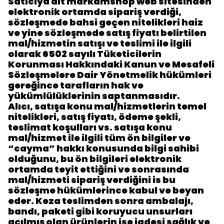
Satıcıya ait markamshop web sitesinden
elektronik ortamda sipariş verdiği,
sözleşmede bahsi geçen nitelikleri haiz
ve yine sözleşmede satış fiyatı belirtilen
mal/hizmetin satışı ve teslimi ile ilgili
olarak 6502 sayılı Tüketicilerin
Korunması Hakkındaki Kanun ve Mesafeli
Sözleşmelere Dair Yönetmelik hükümleri
gereğince tarafların hak ve
yükümlülüklerinin saptanmasıdır.
Alıcı, satışa konu mal/hizmetlerin temel
nitelikleri, satış fiyatı, ödeme şekli,
teslimat koşulları vs. satışa konu
mal/hizmet ile ilgili tüm ön bilgiler ve
“cayma” hakkı konusunda bilgi sahibi
olduğunu, bu ön bilgileri elektronik
ortamda teyit ettiğini ve sonrasında
mal/hizmeti sipariş verdiğini is bu
sözleşme hükümlerince kabul ve beyan
eder. Keza teslimden sonra ambalajı,
bandı, paketi gibi koruyucu unsurları
açılmış olan ürünlerin ise iadesi sağlık ve