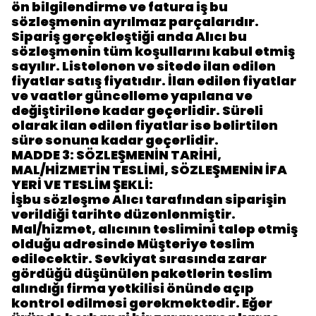
ön bilgilendirme ve fatura iş bu
sözleşmenin ayrılmaz parçalarıdır.
Sipariş gerçekleştiği anda Alıcı bu
sözleşmenin tüm koşullarını kabul etmiş
sayılır. Listelenen ve sitede ilan edilen
fiyatlar satış fiyatıdır. İlan edilen fiyatlar
ve vaatler güncelleme yapılana ve
değiştirilene kadar geçerlidir. Süreli
olarak ilan edilen fiyatlar ise belirtilen
süre sonuna kadar geçerlidir.
MADDE 3: SÖZLEŞMENİN TARİHİ,
MAL/HİZMETİN TESLİMİ, SÖZLEŞMENİN İFA
YERİ VE TESLİM ŞEKLİ:
İşbu sözleşme Alıcı tarafından siparişin
verildiği tarihte düzenlenmiştir.
Mal/hizmet, alıcının teslimini talep etmiş
olduğu adresinde Müşteriye teslim
edilecektir. Sevkiyat sırasında zarar
gördüğü düşünülen paketlerin teslim
alındığı firma yetkilisi önünde açıp
kontrol edilmesi gerekmektedir. Eğer