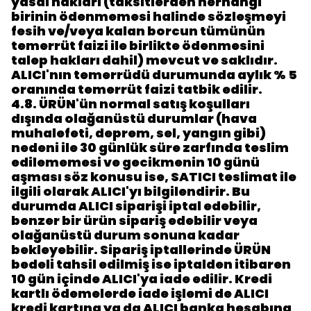
yasal hakları (taksitlerden herhangi
birinin ödenmemesi halinde sözleşmeyi
fesih ve/veya kalan borcun tümünün
temerrüt faizi ile birlikte ödenmesini
talep hakları dahil) mevcut ve saklıdır.
ALICI'nın temerrüdü durumunda aylık % 5
oranında temerrüt faizi tatbik edilir.
4.8.
ÜRÜN'ün normal satış koşulları
dışında olağanüstü durumlar (hava
muhalefeti, deprem, sel, yangın gibi)
nedeni ile 30 günlük süre zarfında teslim
edilememesi ve gecikmenin 10 günü
aşması söz konusu ise, SATICI teslimat ile
ilgili olarak ALICI'yı bilgilendirir. Bu
durumda ALICI siparişi iptal edebilir,
benzer bir ürün sipariş edebilir veya
olağanüstü durum sonuna kadar
bekleyebilir. Sipariş iptallerinde ÜRÜN
bedeli tahsil edilmiş ise iptalden itibaren
10 gün içinde ALICI'ya iade edilir. Kredi
kartlı ödemelerde iade işlemi de ALICI
kredi kartına ya da ALICI banka hesabına