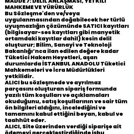
MADDE 7: DELİL ANLAŞMASI, YETKİLİ
MAHKEME VE YÜRÜRLÜK
Bu Sözleşme'den ve/veya
uygulanmasından doğabilecek her türlü
uyuşmazlığın çözümünde SATICI kayıtları
(bilgisayar-ses kayıtları gibi manyetik
ortamdaki kayıtlar dahil) kesin delil
oluşturur; Bilim, Sanayi ve Teknoloji
Bakanlığı’nca ilan edilen değere kadar
Tüketici Hakem Heyetleri, aşan
durumlarda İSTANBUL ANADOLU Tüketici
Mahkemeleri ve İcra Müdürlükleri
yetkilidir.
ALICI bu sözleşmede ve ayrılmaz
parçasını oluşturan sipariş formunda
yazılı tüm koşulları ve açıklamaları
okuduğunu, satış koşullarının ve sair tüm
ön bilgileri aldığını, incelediğini ve
tamamını kabul ettiğini beyan, kabul ve
taahhüt eder.
ALICI, Site üzerinden verdiği siparişe ait
ödemeyi gerçekleştirdiğinde işbu