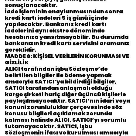
sonuçlanacaktır.
İade işleminin onaylanmasından sonra
kredi kartı iadeleri 5 iş günü içinde
yapılacaktır. Bankanız kredi kartı
iadelerini aynı ekstre döneminde
hesabınıza yansıtmayabilir. Bu durumda
bankanızın kredi kartı servisini aramanız
gereklidir.
MADDE 6: KİŞİSEL VERİLERİN KORUNMASI VE
GİZLİLİK
ALICI tarafından işbu Sözleşme’de
belirtilen bilgiler ile ödeme yapmak
amacıyla SATICI’ya bildirdiği bilgiler,
SATICI tarafından anlaşmalı olduğu
kargo şirketi hariç diğer üçüncü kişilerle
paylaşılmayacaktır. SATICI’nın idari veya
kanuni zorunluluklar çerçevesinde söz
konusu bilgileri açıklamak zorunda
kalması halinde ALICI, SATICI’yı sorumlu
tutamayacaktır. SATICI, işbu
Sözleşmenin ifası ve kurulması amacıyla