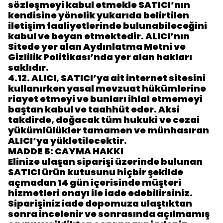
sözleşmeyi kabul etmekle SATICI’nın
kendisine yönelik yukarıda belirtilen
iletişim faaliyetlerinde bulunabileceğini
kabul ve beyan etmektedir. ALICI’nın
Sitede yer alan Aydınlatma Metni ve
Gizlilik Politikası’nda yer alan hakları
saklıdır.
4.12.
ALICI, SATICI’ya ait internet sitesini
kullanırken yasal mevzuat hükümlerine
riayet etmeyi ve bunları ihlal etmemeyi
baştan kabul ve taahhüt eder. Aksi
takdirde, doğacak tüm hukuki ve cezai
yükümlülükler tamamen ve münhasıran
ALICI’ya yükletilecektir.
MADDE 5: CAYMA HAKKI
Elinize ulaşan siparişi üzerinde bulunan
SATICI ürün kutusunu hiçbir şekilde
açmadan 14 gün içerisinde müşteri
hizmetleri onayı ile iade edebilirsiniz.
Siparişiniz iade depomuza ulaştıktan
sonra incelenir ve sonrasında açılmamış