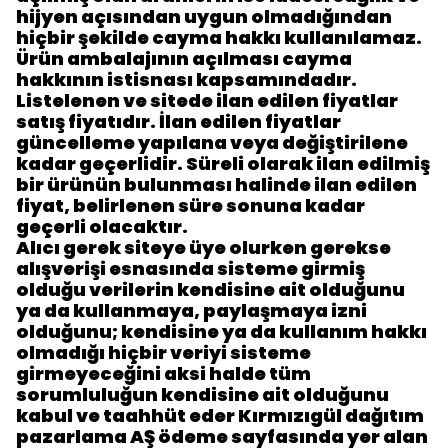
hijyen açısından uygun olmadığından
hiçbir şekilde cayma hakkı kullanılamaz.
Ürün ambalajının açılması cayma
hakkının istisnası kapsamındadır.
Listelenen ve sitede ilan edilen fiyatlar
satış fiyatıdır. İlan edilen fiyatlar
güncelleme yapılana veya değiştirilene
kadar geçerlidir. Süreli olarak ilan edilmiş
bir ürünün bulunması halinde ilan edilen
fiyat, belirlenen süre sonuna kadar
geçerli olacaktır.
Alıcı gerek siteye üye olurken gerekse
alışverişi esnasında sisteme girmiş
olduğu verilerin kendisine ait olduğunu
ya da kullanmaya, paylaşmaya izni
olduğunu; kendisine ya da kullanım hakkı
olmadığı hiçbir veriyi sisteme
girmeyeceğini aksi halde tüm
sorumluluğun kendisine ait olduğunu
kabul ve taahhüt eder Kırmızıgül dağıtım
pazarlama AŞ ödeme sayfasında yer alan