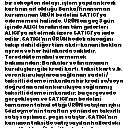
bir sebepten dolayı, işlem yapılan kredi
kartının ait olduğu Banka/finansman
kurumunun ÜRÜN bedelini SATICI'ya
ödememesi halinde, ÜRÜN en geç 3 gün
içinde ALICI tarafından tüm giderleri
ALICI'ya ait olmak üzere SATICI'ya iade
edilir. SATICI'nın ÜRÜN bedeli alacağını
takip dahil diğer tüm akdi-kanuni hakları
ayrıca ve her hülakarda saklıdır.
Tereddüte mahal vermemek
bakımından; Bankalar ve finansman
kuruluşları gibi kredi kartı, taksit kart v.b.
veren kuruluşlarca sağlanan vadeli /
taksitli ödeme imkanları bir kredi ve/veya
doğrudan anılan kuruluşca sağlanmış
taksitli ödeme imkanıdır; bu çerçevede
gerçekleşen ve SATICI'nın bedelini
tamamen tahsil ettiği ÜRÜN satışları işbu
Sözleşme’nin tarafları yönünden taksitli
satış sayılmaz, peşin satıştır. SATICI'nın
kanunen taksitle satış sayılan hallerdeki