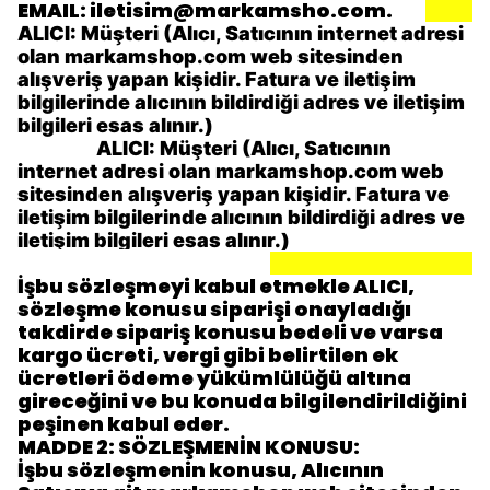
EMAIL
:
iletisim@markamsho.com
.
ALICI:
Müşteri (Alıcı, Satıcının internet adresi
olan markamshop.com
web sitesinden
alışveriş yapan kişidir. Fatura ve iletişim
bilgilerinde alıcının bildirdiği adres ve iletişim
bilgileri esas alınır.)
ALICI:
Müşteri (Alıcı, Satıcının
internet adresi olan markamshop.com
web
sitesinden alışveriş yapan kişidir. Fatura ve
iletişim bilgilerinde alıcının bildirdiği adres ve
iletişim bilgileri esas alınır.)
İşbu sözleşmeyi kabul etmekle ALICI,
sözleşme konusu siparişi onayladığı
takdirde sipariş konusu bedeli ve varsa
kargo ücreti, vergi gibi belirtilen ek
ücretleri ödeme yükümlülüğü altına
gireceğini ve bu konuda bilgilendirildiğini
peşinen kabul eder.
MADDE 2: SÖZLEŞMENİN KONUSU:
İşbu sözleşmenin konusu, Alıcının