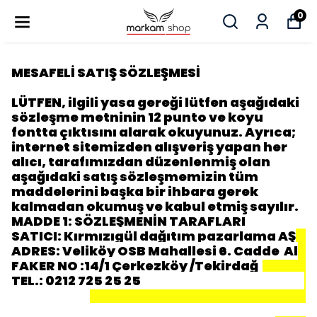
0
MESAFELİ SATIŞ SÖZLEŞMESİ
LÜTFEN, ilgili yasa gereği lütfen aşağıdaki
sözleşme metninin 12 punto ve koyu
fontta çıktısını alarak okuyunuz. Ayrıca;
internet sitemizden alışveriş yapan her
alıcı, tarafımızdan düzenlenmiş olan
aşağıdaki satış sözleşmemizin tüm
maddelerini başka bir ihbara gerek
kalmadan okumuş ve kabul etmiş sayılır.
MADDE 1: SÖZLEŞMENİN TARAFLARI
SATICI:
Kırmızıgül dağıtım pazarlama AŞ
ADRES:
Veliköy OSB Mahallesi 6. Cadde Al
FAKER NO :14/1 Çerkezköy /Tekirdağ
TEL.: 0212 725 25 25