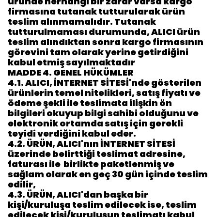
üründe herhangi bir zarar varsa kargo
firmasına tutanak tutturularak ürün
teslim alınmamalıdır. Tutanak
tutturulmaması durumunda, ALICI ürün
teslim alındıktan sonra kargo firmasının
görevini tam olarak yerine getirdiğini
kabul etmiş sayılmaktadır
MADDE 4. GENEL HÜKÜMLER
4.1.
ALICI, İNTERNET SİTESİ'nde gösterilen
ürünlerin temel nitelikleri, satış fiyatı ve
ödeme şekli ile teslimata ilişkin ön
bilgileri okuyup bilgi sahibi olduğunu ve
elektronik ortamda satış için gerekli
teyidi verdiğini kabul eder.
4.2.
ÜRÜN, ALICI'nın İNTERNET SİTESİ
üzerinde belirttiği teslimat adresine,
faturası ile
birlikte paketlenmiş ve
sağlam olarak en geç 30 gün içinde teslim
edilir,
4.3.
ÜRÜN, ALICI'dan başka bir
kişi/kuruluşa teslim edilecek ise, teslim
edilecek kişi/kuruluşun teslimatı kabul