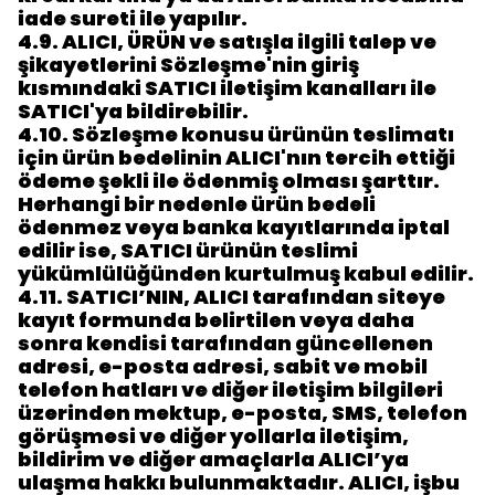
iade sureti ile yapılır.
4.9.
ALICI, ÜRÜN ve satışla ilgili talep ve
şikayetlerini Sözleşme'nin giriş
kısmındaki SATICI iletişim kanalları ile
SATICI'ya bildirebilir.
4.10.
Sözleşme konusu ürünün teslimatı
için ürün bedelinin ALICI'nın tercih ettiği
ödeme şekli ile ödenmiş olması şarttır.
Herhangi bir nedenle ürün bedeli
ödenmez veya banka kayıtlarında iptal
edilir ise, SATICI ürünün teslimi
yükümlülüğünden kurtulmuş kabul edilir.
4.11.
SATICI’NIN, ALICI tarafından siteye
kayıt formunda belirtilen veya daha
sonra kendisi tarafından güncellenen
adresi, e-posta adresi, sabit ve mobil
telefon hatları ve diğer iletişim bilgileri
üzerinden mektup, e-posta, SMS, telefon
görüşmesi ve diğer yollarla iletişim,
bildirim ve diğer amaçlarla ALICI’ya
ulaşma hakkı bulunmaktadır. ALICI, işbu