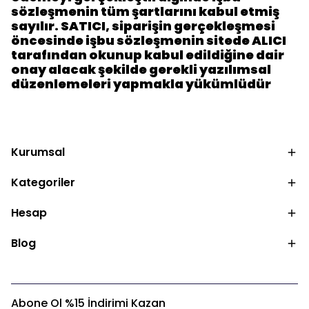
sözleşmenin tüm şartlarını kabul etmiş
sayılır. SATICI, siparişin gerçekleşmesi
öncesinde işbu sözleşmenin sitede ALICI
tarafından okunup kabul edildiğine dair
onay alacak şekilde gerekli yazılımsal
düzenlemeleri yapmakla yükümlüdür
Kurumsal
Kategoriler
Hesap
Blog
Abone Ol %15 İndirimi Kazan