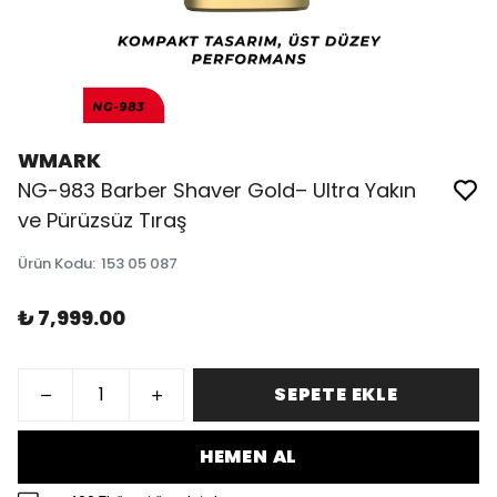
WMARK
NG-983 Barber Shaver Gold– Ultra Yakın
ve Pürüzsüz Tıraş
Ürün Kodu
:
153 05 087
₺ 7,999.00
SEPETE EKLE
HEMEN AL