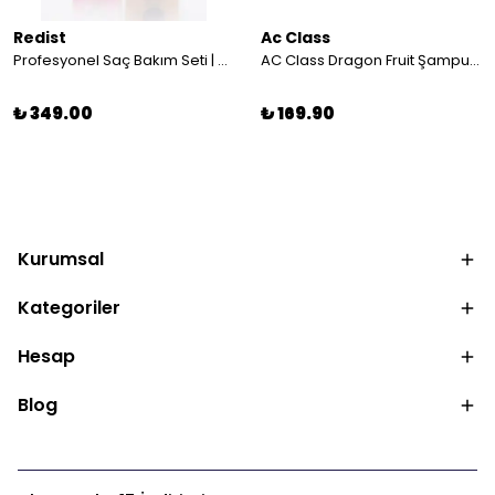
Redist
Ac Class
Profesyonel Saç Bakım Seti | Tuzsuz Şampuan 750 ml + Avokadolu Saç Bakım Kremi 750 ml
AC Class Dragon Fruit Şampuan 1000 ML | Nemlendirici ve Canlı Görünüm
₺ 349.00
₺ 169.90
Kurumsal
Kategoriler
Hesap
Blog