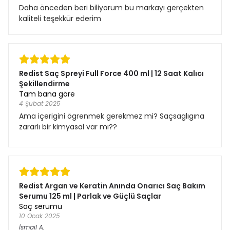
Daha önceden beri biliyorum bu markayı gerçekten
kaliteli teşekkür ederim
Redist Saç Spreyi Full Force 400 ml | 12 Saat Kalıcı
Şekillendirme
Tam bana göre
4 Şubat 2025
Ama içerigini ögrenmek gerekmez mi? Saçsaglıgına
zararlı bir kimyasal var mı??
Redist Argan ve Keratin Anında Onarıcı Saç Bakım
Serumu 125 ml | Parlak ve Güçlü Saçlar
Saç serumu
10 Ocak 2025
İsmail
A.