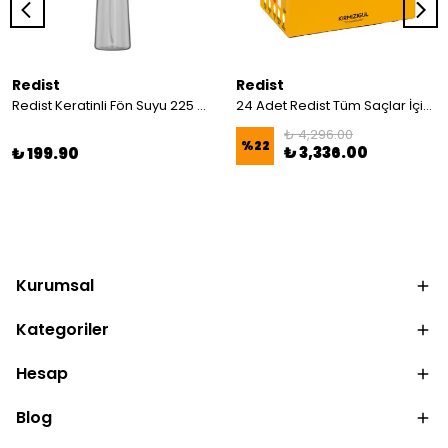
Redist
Redist
Redist Keratinli Fön Suyu 225 ml | Onarıcı Etkiyle Pürüzsüz ve Parlak Saçlar
24 Adet Redist Tüm Saçlar İçin Fön Suyu 400 ML
₺ 4,296.00
%
22
₺ 3,336.00
₺ 199.90
Kurumsal
Kategoriler
Hesap
Blog