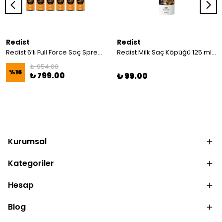
Redist
Redist
Redist 6’lı Full Force Saç Spreyi 400 ml | Profesyonel Saç Spreyi Seti
Redist Milk Saç Köpüğü 125 ml | Besleyici Hacim Ve Doğal Parlaklık
₺ 954.00
%
16
₺ 799.00
₺ 99.00
Kurumsal
Kategoriler
Hesap
Blog