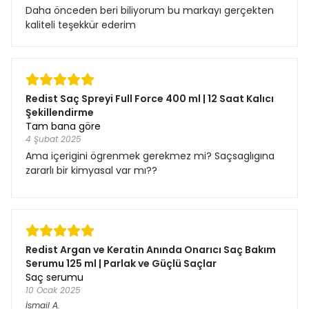
Daha önceden beri biliyorum bu markayı gerçekten
kaliteli teşekkür ederim
Redist Saç Spreyi Full Force 400 ml | 12 Saat Kalıcı
Şekillendirme
Tam bana göre
4 Şubat 2025
Ama içerigini ögrenmek gerekmez mi? Saçsaglıgına
zararlı bir kimyasal var mı??
Redist Argan ve Keratin Anında Onarıcı Saç Bakım
Serumu 125 ml | Parlak ve Güçlü Saçlar
Saç serumu
10 Ocak 2025
İsmail
A.