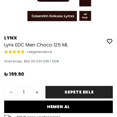
LYNX
Lynx EDC Men Choco 125 ML
1 değerlendirme
Ürün Kodu
:
852 02 031 036 1 008
₺ 199.90
SEPETE EKLE
HEMEN AL