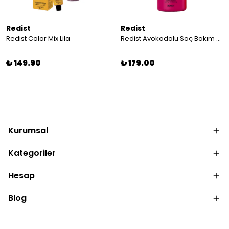
Redist
Redist
Redist Color Mix Lila
Redist Avokadolu Saç Bakım Kremi 750 ml | Yoğun Nemlendirici Bakım, Yumuşak ve Parlak Görünüm
₺ 149.90
₺ 179.00
Kurumsal
Kategoriler
Hesap
Blog