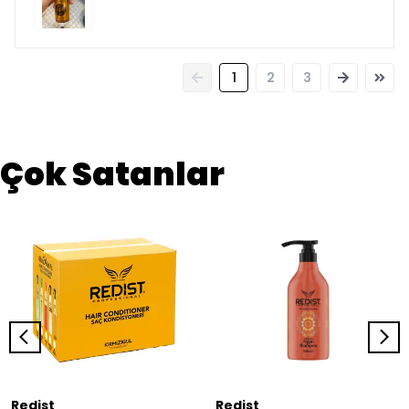
1
2
3
Çok Satanlar
Redist
Redist