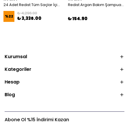
24 Adet Redist Tüm Saçlar İçin Fön Suyu 400 ML
Redist Argan Bakım Şampuanı 500 ml | Besleyici ve Parlaklık Veren Yoğun Bakım
₺ 4,296.00
%
22
₺ 3,336.00
₺ 154.90
Kurumsal
Kategoriler
Hesap
Blog
Abone Ol %15 İndirimi Kazan