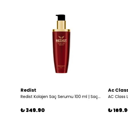
Redist
Ac Clas
 Siyah
Redist Kolajen Saç Serumu 100 ml | Saçınıza Güç, Parlaklık ve Canlılık Katın
₺ 349.90
₺ 169.