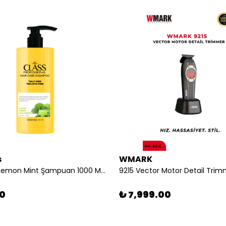
s
WMARK
AC Class Lemon Mint Şampuan 1000 ML | Yağ Dengeleyici ve Ferahlatıcı Bakım
90
₺ 7,999.00