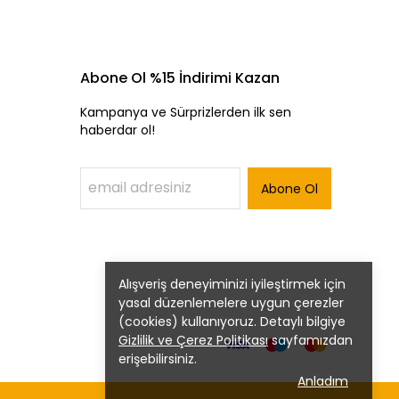
Abone Ol %15 İndirimi Kazan
Kampanya ve Sürprizlerden ilk sen
haberdar ol!
Abone Ol
Alışveriş deneyiminizi iyileştirmek için
yasal düzenlemelere uygun çerezler
(cookies) kullanıyoruz. Detaylı bilgiye
Gizlilik ve Çerez Politikası
sayfamızdan
erişebilirsiniz.
Anladım