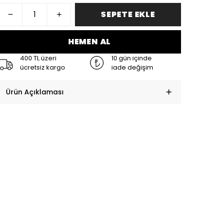
SEPETE EKLE
HEMEN AL
400 TL üzeri
10 gün içinde
ücretsiz kargo
iade değişim
Ürün Açıklaması