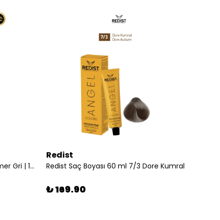
Redist
WMA
9215 Vector Motor Detail Trimmer Gri | 10000 RPM, DLC Bıçak, Profesyonel Tıraş Makinesi
Redist Saç Boyası 60 ml 7/3 Dore Kumral
₺ 169.90
₺ 7,