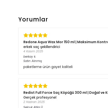
Yorumlar
Redone Aqua Wax Mor 150 ml | Maksimum Kontrol
erkek saç şekillendirici
4 Kasım 2025
berkay
k.
Satın Alınmış
paketleme ürün gayet kaliteli
Redist Full Force Saç Köpüğü 300 ml | Doğal ve K
Gerçek profesyonel
2 Haziran 2025
Selçuk Atila
Ü.