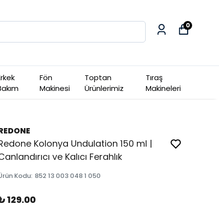
0
Erkek
Fön
Toptan
Tıraş
Bakım
Makinesi
Ürünlerimiz
Makineleri
REDONE
Redone Kolonya Undulation 150 ml |
Canlandırıcı ve Kalıcı Ferahlık
Ürün Kodu
:
852 13 003 048 1 050
₺ 129.00