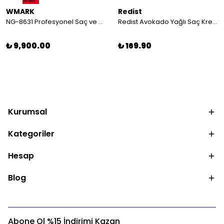
WMARK
Redist
NG-8631 Profesyonel Saç ve Sakal Kesme Makinesi Kit | 9000 RPM Güçlü Motor
Redist Avokado Yağlı Saç Kremi 1000 ML | Kuru ve Yıpranmış Saçlar için Bakım
₺ 9,900.00
₺ 169.90
Kurumsal
Kategoriler
Hesap
Blog
Abone Ol %15 İndirimi Kazan