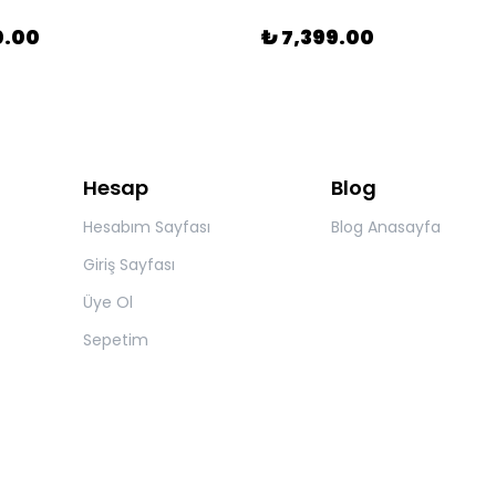
0.00
₺ 7,399.00
Hesap
Blog
Hesabım Sayfası
Blog Anasayfa
Giriş Sayfası
Üye Ol
Sepetim