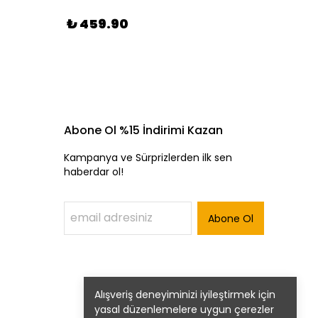
₺ 459.90
₺ 16
Abone Ol %15 İndirimi Kazan
Kampanya ve Sürprizlerden ilk sen
haberdar ol!
Abone Ol
Alışveriş deneyiminizi iyileştirmek için
yasal düzenlemelere uygun çerezler