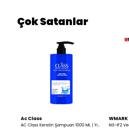
Çok Satanlar
Ac Class
WMARK
Redist Arginine Renk Koruyucu Saç Bakım Serumu 100 ml | Parlaklık ve Renk Koruması Bir Arada
AC Class Keratin Şampuan 1000 ML | Yıpranmış Saçlar için Yoğun Bakım