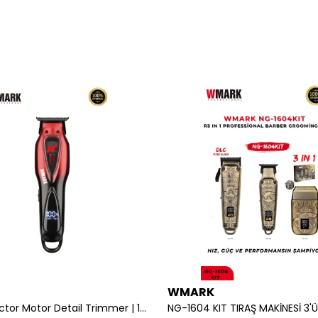
WMARK
NG-IF2 Vector Motor Detail Trimmer | 10000 RPM, DLC T-Bıçak, 150 dk Kablosuz Kullanım