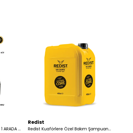
Redist
Redis
NG-1604 KIT TIRAŞ MAKİNESİ 3'Ü 1 ARADA ŞARJ EDİLEBİLİR SAÇ VE SAKAL KESME SETİ
Redist Kuaförlere Özel Bakım Şampuanı 4000 ml | Profesyonel Temizlik ve Derinlemesine Saç Bakımı