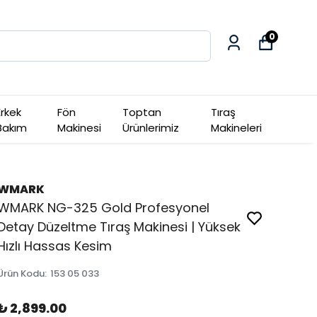
0
Erkek
Fön
Toptan
Tıraş
Bakım
Makinesi
Ürünlerimiz
Makineleri
WMARK
WMARK NG-325 Gold Profesyonel
Detay Düzeltme Tıraş Makinesi | Yüksek
Hızlı Hassas Kesim
Ürün Kodu
:
153 05 033
₺ 2,899.00