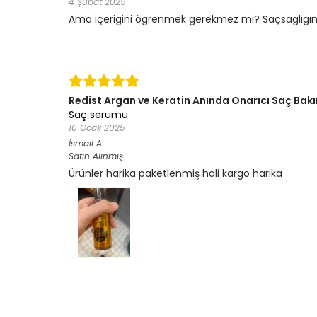
4 Şubat 2025
Ama içerigini ögrenmek gerekmez mi? Saçsaglıgına 
Redist Argan ve Keratin Anında Onarıcı Saç Bakı
Saç serumu
10 Ocak 2025
İsmail
A.
Satın Alınmış
Ürünler harika paketlenmiş hali kargo harika