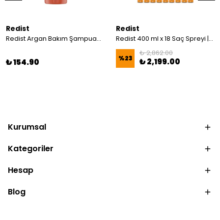
Redist
Redist
Redist Argan Bakım Şampuanı 500 ml | Besleyici ve Parlaklık Veren Yoğun Bakım
Redist 400 ml x 18 Saç Spreyi | Toptan Avantajlı Paket
₺ 2,862.00
%
23
₺ 2,199.00
₺ 154.90
Kurumsal
Kategoriler
Hesap
Blog