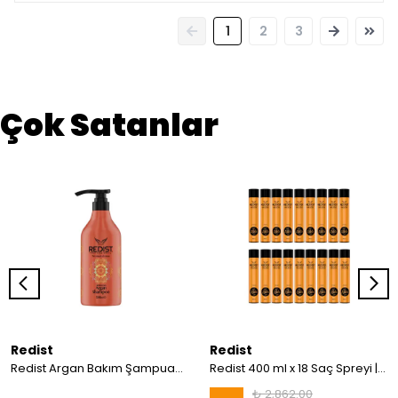
1
2
3
Çok Satanlar
Redist
Redist
Redist Argan Bakım Şampuanı 500 ml | Besleyici ve Parlaklık Veren Yoğun Bakım
Redist 400 ml x 18 Saç Spreyi | Toptan Avantajlı Paket
₺ 2,862.00