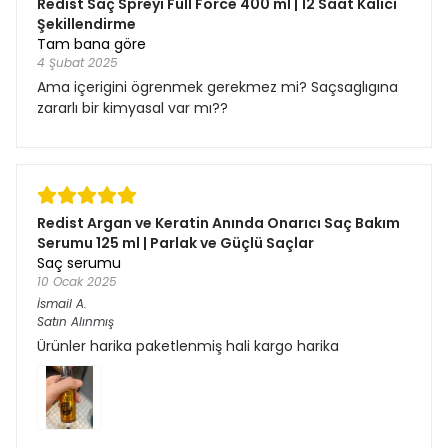
Redist Saç Spreyi Full Force 400 ml | 12 Saat Kalıcı
Şekillendirme
Tam bana göre
4 Şubat 2025
Ama içerigini ögrenmek gerekmez mi? Saçsaglıgına
zararlı bir kimyasal var mı??
Redist Argan ve Keratin Anında Onarıcı Saç Bakım
Serumu 125 ml | Parlak ve Güçlü Saçlar
Saç serumu
10 Ocak 2025
İsmail
A.
Satın Alınmış
Ürünler harika paketlenmiş hali kargo harika