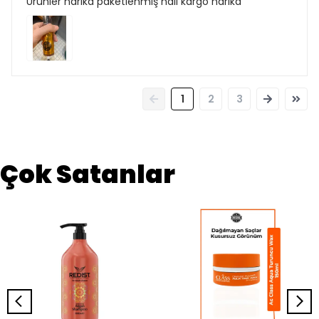
Ürünler harika paketlenmiş hali kargo harika
1
2
3
Çok Satanlar