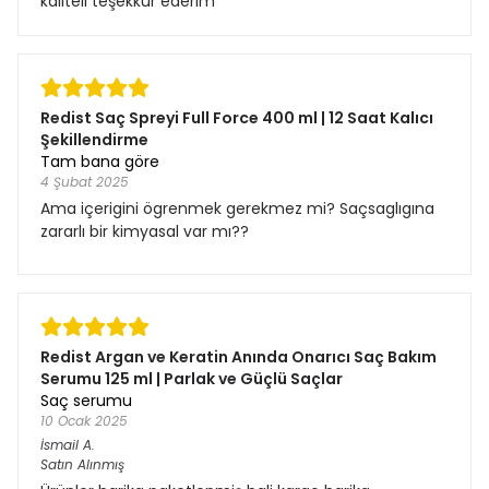
kaliteli teşekkür ederim
Redist Saç Spreyi Full Force 400 ml | 12 Saat Kalıcı
Şekillendirme
Tam bana göre
4 Şubat 2025
Ama içerigini ögrenmek gerekmez mi? Saçsaglıgına
zararlı bir kimyasal var mı??
Redist Argan ve Keratin Anında Onarıcı Saç Bakım
Serumu 125 ml | Parlak ve Güçlü Saçlar
Saç serumu
10 Ocak 2025
İsmail
A.
Satın Alınmış