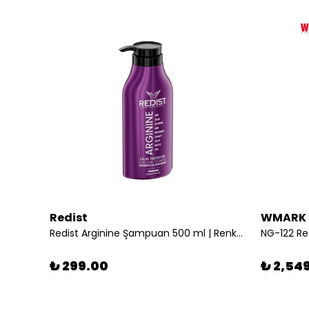
Redist
WMARK
NG-9009 Mavi Maglev Motorlu Saç Kesme Makinesi Güç, Hız ve Hassasiyet Tek Bir Makinede
Redist Arginine Şampuan 500 ml | Renk Koruyucu Saç Bakım Şampuanı
₺ 299.00
₺ 2,54