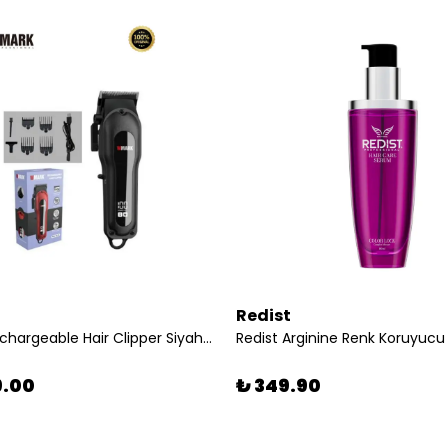
Redist
NG-122 Rechargeable Hair Clipper Siyah | Yüksek Performanslı Metal Gövdeli Saç Kesme Makinesi
9.00
₺ 349.90