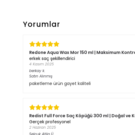
Yorumlar
Redone Aqua Wax Mor 150 ml | Maksimum Kontrol
erkek saç şekillendirici
4 Kasım 2025
berkay
k.
Satın Alınmış
paketleme ürün gayet kaliteli
Redist Full Force Saç Köpüğü 300 ml | Doğal ve K
Gerçek profesyonel
2 Haziran 2025
Selçuk Atila
Ü.