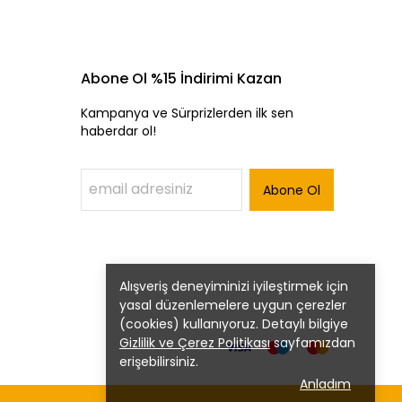
Abone Ol %15 İndirimi Kazan
Kampanya ve Sürprizlerden ilk sen
haberdar ol!
Abone Ol
Alışveriş deneyiminizi iyileştirmek için
yasal düzenlemelere uygun çerezler
(cookies) kullanıyoruz. Detaylı bilgiye
Gizlilik ve Çerez Politikası
sayfamızdan
erişebilirsiniz.
Anladım