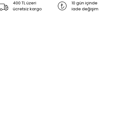
400 TL üzeri
10 gün içinde
ücretsiz kargo
iade değişim