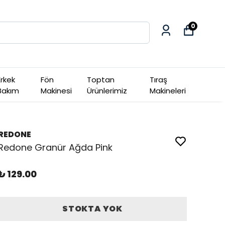
0
Erkek
Fön
Toptan
Tıraş
Bakım
Makinesi
Ürünlerimiz
Makineleri
REDONE
Redone Granür Ağda Pink
₺ 129.00
STOKTA YOK