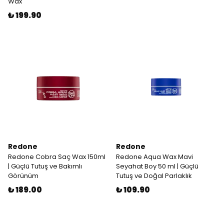
Wax
₺ 199.90
Redone
Redone
Redone Cobra Saç Wax 150ml
Redone Aqua Wax Mavi
| Güçlü Tutuş ve Bakımlı
Seyahat Boy 50 ml | Güçlü
Görünüm
Tutuş ve Doğal Parlaklık
₺ 189.00
₺ 109.90