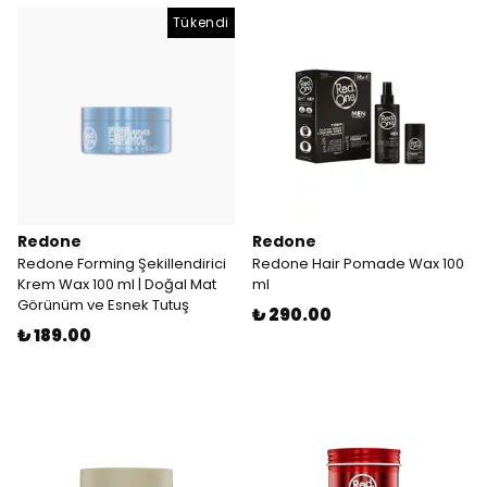
Tükendi
Redone
Redone
Redone Forming Şekillendirici
Redone Hair Pomade Wax 100
Krem Wax 100 ml | Doğal Mat
ml
Görünüm ve Esnek Tutuş
₺ 290.00
₺ 189.00