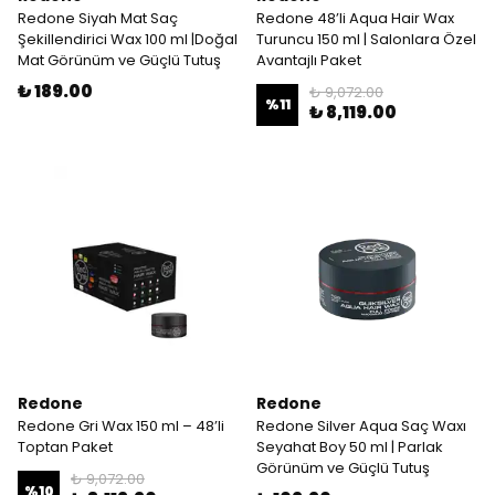
Redone Siyah Mat Saç
Redone 48’li Aqua Hair Wax
Şekillendirici Wax 100 ml |Doğal
Turuncu 150 ml | Salonlara Özel
Mat Görünüm ve Güçlü Tutuş
Avantajlı Paket
₺ 189.00
₺ 9,072.00
%
11
₺ 8,119.00
Redone
Redone
Redone Gri Wax 150 ml – 48’li
Redone Silver Aqua Saç Waxı
Toptan Paket
Seyahat Boy 50 ml | Parlak
Görünüm ve Güçlü Tutuş
₺ 9,072.00
%
10