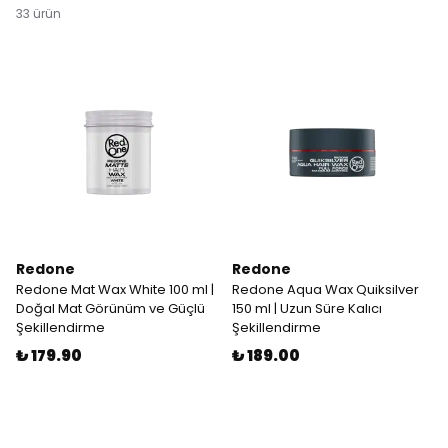
33
ürün
Redone
Redone
Redone Mat Wax White 100 ml |
Redone Aqua Wax Quiksilver
Doğal Mat Görünüm ve Güçlü
150 ml | Uzun Süre Kalıcı
Şekillendirme
Şekillendirme
₺ 179.90
₺ 189.00