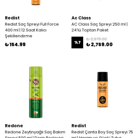
Redist
Ac Class
Redist Saç Spreyi Full Force
AC Class Saç Spreyi 250 ml |
400 ml | 12 Saat Kalıcı
24’lü Toptan Paket
Şekillendirme
₺ 2,976.00
%
7
₺ 154.99
₺ 2,759.00
Redone
Redist
Redone Zeytinyağlı Saç Bakım
Redist Çanta Boy Saç Spreyi 75
Spreyi 500 ml | Derin Besleyici
ml | Hacim ve Güçlü Tutuş