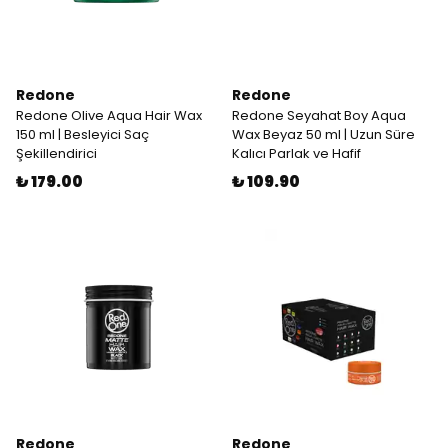
Redone
Redone
Redone Olive Aqua Hair Wax
Redone Seyahat Boy Aqua
150 ml | Besleyici Saç
Wax Beyaz 50 ml | Uzun Süre
Şekillendirici
Kalıcı Parlak ve Hafif
₺ 179.00
₺ 109.90
Redone
Redone