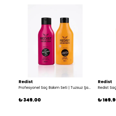
Redist
Redist
Redist Keratin Kompleks Saç Spreyi 400 ml | Tam Güç ve Onarıcı Etki
Profesyonel Saç Bakım Seti | Tuzsuz Şampuan 750 ml + Avokadolu Saç Bakım Kremi 750 ml
Redist Saç
₺ 349.00
₺ 169.