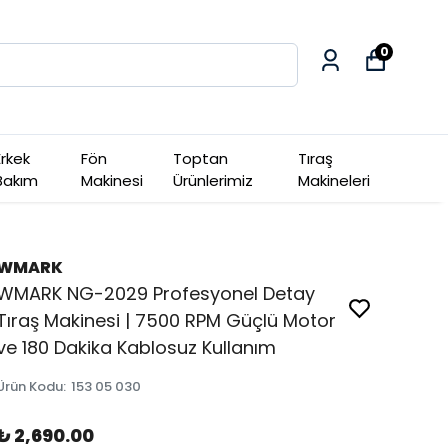
0
Erkek
Fön
Toptan
Tıraş
Bakım
Makinesi
Ürünlerimiz
Makineleri
WMARK
WMARK NG-2029 Profesyonel Detay
Tıraş Makinesi | 7500 RPM Güçlü Motor
ve 180 Dakika Kablosuz Kullanım
Ürün Kodu
:
153 05 030
₺ 2,690.00