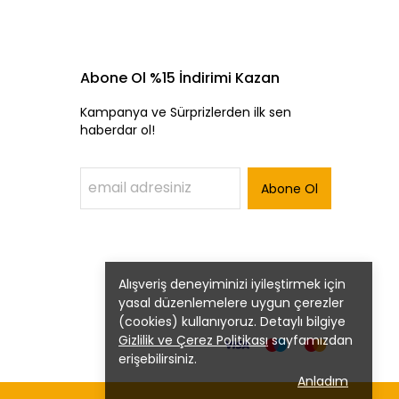
Abone Ol %15 İndirimi Kazan
Kampanya ve Sürprizlerden ilk sen
haberdar ol!
Abone Ol
Alışveriş deneyiminizi iyileştirmek için
yasal düzenlemelere uygun çerezler
(cookies) kullanıyoruz. Detaylı bilgiye
Gizlilik ve Çerez Politikası
sayfamızdan
erişebilirsiniz.
Anladım