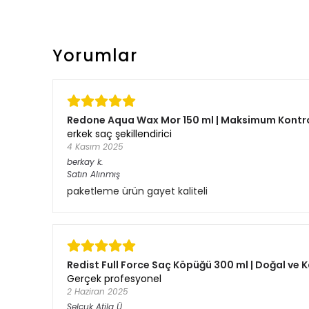
Yorumlar
Redone Aqua Wax Mor 150 ml | Maksimum Kontrol
erkek saç şekillendirici
4 Kasım 2025
berkay
k.
Satın Alınmış
paketleme ürün gayet kaliteli
Redist Full Force Saç Köpüğü 300 ml | Doğal ve K
Gerçek profesyonel
2 Haziran 2025
Selçuk Atila
Ü.