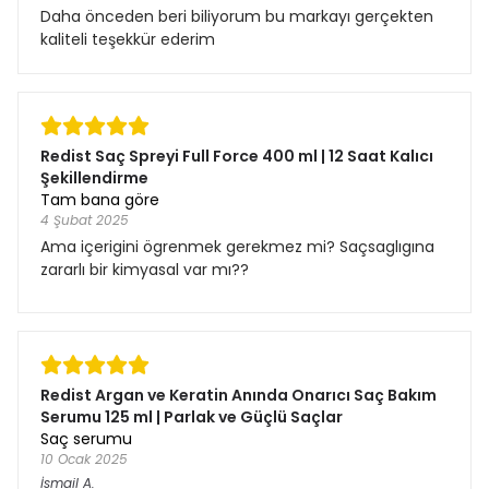
Daha önceden beri biliyorum bu markayı gerçekten
kaliteli teşekkür ederim
Redist Saç Spreyi Full Force 400 ml | 12 Saat Kalıcı
Şekillendirme
Tam bana göre
4 Şubat 2025
Ama içerigini ögrenmek gerekmez mi? Saçsaglıgına
zararlı bir kimyasal var mı??
Redist Argan ve Keratin Anında Onarıcı Saç Bakım
Serumu 125 ml | Parlak ve Güçlü Saçlar
Saç serumu
10 Ocak 2025
İsmail
A.