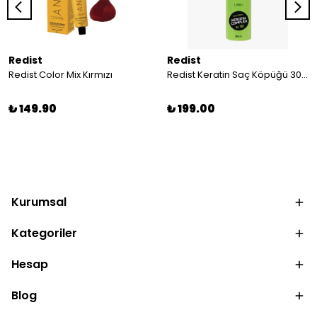
Redist
Redist
Redist Color Mix Kırmızı
Redist Keratin Saç Köpüğü 300 ML | Profesyonel Hacim, Bakımlı Görünüm ve Gün Boyu Kalıcı Şekil
₺ 149.90
₺ 199.00
Kurumsal
Kategoriler
Hesap
Blog