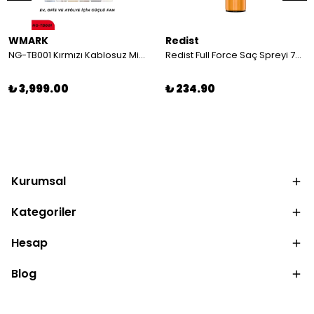
WMARK
Redist
NG-TB001 Kırmızı Kablosuz Mini Turbo Hava Üfleyici | Tıraş Sonrası Saç ve Kıl Temizleme
Redist Full Force Saç Spreyi 750 ML | Profesyonel Kullanım için Extra Güçlü Etki
₺ 3,999.00
₺ 234.90
Kurumsal
Kategoriler
Hesap
Blog